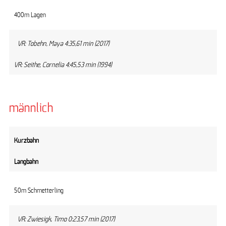
400m Lagen
VR: Tobehn, Maya 4:35,61 min (2017)
VR: Seithe, Cornelia 4:45,53 min (1994)
männlich
Kurzbahn
Langbahn
50m Schmetterling
VR: Zwiesigk, Timo 0:23,57 min (2017)