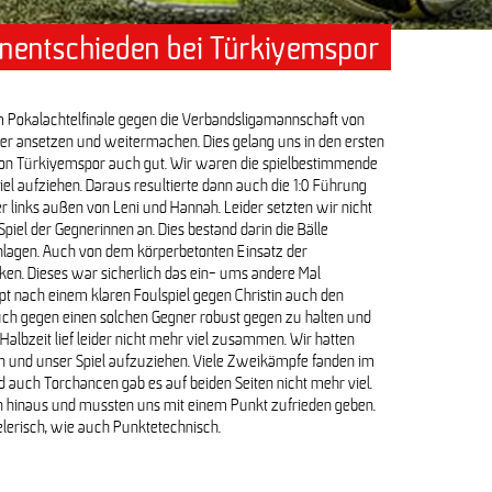
entschieden bei Türkiyemspor
|| 1:1
m Pokalachtelfinale gegen die Verbandsligamannschaft von
der ansetzen und weitermachen. Dies gelang uns in den ersten
on Türkiyemspor auch gut. Wir waren die spielbestimmende
l aufziehen. Daraus resultierte dann auch die 1:0 Führung
r links außen von Leni und Hannah. Leider setzten wir nicht
piel der Gegnerinnen an. Dies bestand darin die Bälle
hlagen. Auch von dem körperbetonten Einsatz der
en. Dieses war sicherlich das ein- ums andere Mal
t nach einem klaren Foulspiel gegen Christin auch den
uch gegen einen solchen Gegner robust gegen zu halten und
 Halbzeit lief leider nicht mehr viel zusammen. Wir hatten
n und unser Spiel aufzuziehen. Viele Zweikämpfe fanden im
und auch Torchancen gab es auf beiden Seiten nicht mehr viel.
n hinaus und mussten uns mit einem Punkt zufrieden geben.
elerisch, wie auch Punktetechnisch.