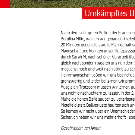
Umkämpftes Un
Frauen gegen Türkiyemspor II 
Nach dem sehr guten Auftritt der Frauen i
Berolina Mitte, wollten wir genau dort wie
20 Minuten gegen die zweite Mannschaft v
Mannschaft und konnten unser Kurzpassspie
durch Sarah M., nach schöner Vorarbeit übe
gleich nach, sondern passten uns nun dem S
möglichst hoch und weit nach vorne zu sc
Heimmannschaft ließen wir uns beeindruck
grenzwertig und leider bekamen wir promp
Ausgleich. Trotzdem müssen wir lernen, a
uns nicht einschüchtern zu lassen. In der 2.
Mühe die hohen Bälle sauber zu verarbeite
Mittelfeld statt, Ballverluste häuften sich 
So kamen wir nicht über ein Unentschiede
Sicherlich haben wir uns mehr erhofft- spi
Geschrieben von Janett