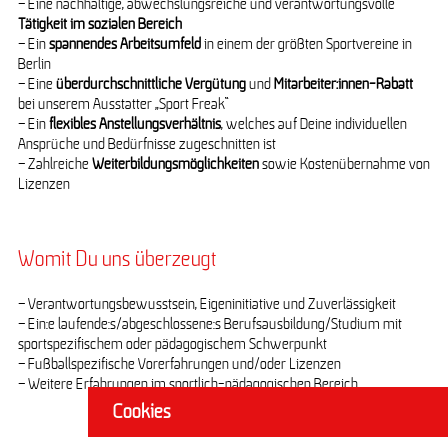
– Eine nachhaltige, abwechslungsreiche und verantwortungsvolle
Tätigkeit im sozialen Bereich
– Ein
spannendes Arbeitsumfeld
in einem der größten Sportvereine in
Berlin
– Eine
überdurchschnittliche Vergütung
und
Mitarbeiter:innen-Rabatt
bei unserem Ausstatter „Sport Freak“
– Ein
flexibles Anstellungsverhältnis
, welches auf Deine individuellen
Ansprüche und Bedürfnisse zugeschnitten ist
– Zahlreiche
Weiterbildungsmöglichkeiten
sowie Kostenübernahme von
Lizenzen
Womit Du uns überzeugt
– Verantwortungsbewusstsein, Eigeninitiative und Zuverlässigkeit
– Ein:e laufende:s/abgeschlossene:s Berufsausbildung/Studium mit
sportspezifischem oder pädagogischem Schwerpunkt
– Fußballspezifische Vorerfahrungen und/oder Lizenzen
– Weitere Erfahrungen im sportlich-pädagogischen Bereich
Cookies