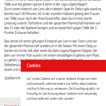
TeBe war bis gestern ganze 8 Jahre in der Liga ungeschlagen!
Durch einen Hattrick von Leni, die in diesem Spiel ihr Debüt gab, stand es
bereits nach 20 Minuten 3:0. In der zweiten Halbzeit gelang den Frauen
von TeBe zwar noch der Anschlusstreffer, aber durch eine starke
Leistung unserer Torhüterin und der gesamten Mannschaft konnten wir
das 3:1 über die Spielzeit bringen und so tatsächlich gegen TeBe die 3
Punkte Zuhause behalten.
Das nenne ich einen gelungen Einstand von Leni in das Team und von
der gesamten Mannschaft wiederum in die Saison. Mit einem Sieg zu
starten ist immer toll, aber einen bis dato ungeschlagenen Gegner, bei
dem wir immer froh waren, mit einem einstelligen Ergebnis vom Platz
zu gehen, um Weiten besser. Das sollte uns Sicherheit und
Selbstbewusstsein für die nächsten Spiele geben.
Cookies
Janett und ich freuen uns auf jeden Fall darauf!
Spielbericht von Nadja L.
Wir nutzen Cookies auf unserer Website. Einige von ihnen
sind essenziell, während andere uns helfen, diese Website
und Ihre Erfahrung zu verbessern. Die Einwilligung dafür ist
freiwillig, für die Nutzung dieser Website nicht notwendig
und kann jederzeit widerrufen werden.