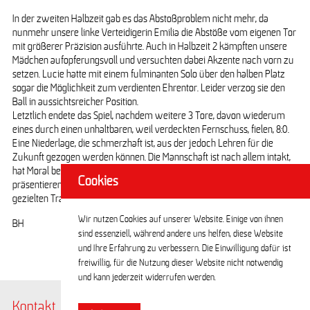
In der zweiten Halbzeit gab es das Abstoßproblem nicht mehr, da
nunmehr unsere linke Verteidigerin Emilia die Abstöße vom eigenen Tor
mit größerer Präzision ausführte. Auch in Halbzeit 2 kämpften unsere
Mädchen aufopferungsvoll und versuchten dabei Akzente nach vorn zu
setzen. Lucie hatte mit einem fulminanten Solo über den halben Platz
sogar die Möglichkeit zum verdienten Ehrentor. Leider verzog sie den
Ball in aussichtsreicher Position.
Letztlich endete das Spiel, nachdem weitere 3 Tore, davon wiederum
eines durch einen unhaltbaren, weil verdeckten Fernschuss, fielen, 8:0.
Eine Niederlage, die schmerzhaft ist, aus der jedoch Lehren für die
Zukunft gezogen werden können. Die Mannschaft ist nach allem intakt,
hat Moral bewiesen und wird sich in naher Zukunft sicher erfolgreicher
Cookies
präsentieren können. Denn alle aufgetretenen Fehler sind mit Hilfe
gezielten Trainings korrigierbar.
Wir nutzen Cookies auf unserer Website. Einige von ihnen
BH
sind essenziell, während andere uns helfen, diese Website
und Ihre Erfahrung zu verbessern. Die Einwilligung dafür ist
freiwillig, für die Nutzung dieser Website nicht notwendig
und kann jederzeit widerrufen werden.
Kontakt
@BerlinerTSC