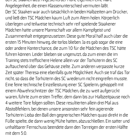
Angelegenheit, die einen Klassenunterschied vermuten läßt.
Der SC Staaken war auch tatsächlich in beiden Halbzeiten am Drücker,
und ließ den TSC Mädchen kaum Luft zum Atem holen. Körperlich
überlegen und teilweise technisch sehr reif spielende Staakener
Mädchen hatte unsere Mannschaft vor allem Kampfgeist und
Zusammenhalt entgegenzusetzen. Diese gute Moral half auch über die
ersten 15 Minuten hinweg, die torlos blieben. Ja es gab sogar die eine
oder andere Konterchance, die zum 1:0 für die Mädchen des TSC hätte
führen können. Leider blieben sie ungenutzt, da zum einen die im
Training stets treffsichere Helene allein vor der Torhüterin des SC
auftauchend über das Gehäuse zielte. Zum anderen verpasste kurze
Zeit später Theresa eine ebenfalls gute Möglichkeit. Auch sie traf das Tor
nicht, so dass die Torhüterin des SC wiederum nicht eingreifen musste.
Eine feine technische Einzelleistung einer SC Spielerin, gekoppelt mit
einem Abwehrschnitzer der TSC Mädchen, die zu weit aufgerückt
waren, führte zum ersten Treffer, dem dann bis zur Halbzeitpause noch
4 weitere Tore folgen sollten. Diese resultierten allein drei Mal aus
Abstoßfehlern, bei denen unsere ansonsten sehr fein agierende
Torhüterin Lioba den Ball den gegnerischen Mädchen quasi direkt in die
Füße spielte, die dann wenig Mühe hatten, abzuschließen. Ein satter und
unhaltbarer Fernschuss beendete dann den Torreigen der ersten Hälfte
mit dem 5:0.