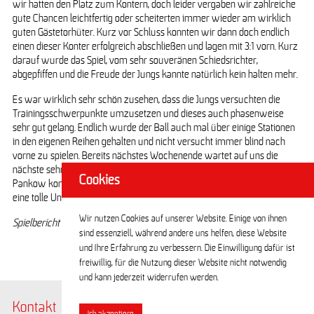
wir hatten den Platz zum Kontern, doch leider vergaben wir zahlreiche
gute Chancen leichtfertig oder scheiterten immer wieder am wirklich
guten Gästetorhüter. Kurz vor Schluss konnten wir dann doch endlich
einen dieser Konter erfolgreich abschließen und lagen mit 3:1 vorn. Kurz
darauf wurde das Spiel, vom sehr souveränen Schiedsrichter,
abgepfiffen und die Freude der Jungs kannte natürlich kein halten mehr.
Es war wirklich sehr schön zusehen, dass die Jungs versuchten die
Trainingsschwerpunkte umzusetzen und dieses auch phasenweise
sehr gut gelang. Endlich wurde der Ball auch mal über einige Stationen
in den eigenen Reihen gehalten und nicht versucht immer blind nach
vorne zu spielen. Bereits nächstes Wochenende wartet auf uns die
nächste sehr schwere Aufgabe – die körperlich überlegene Fortuna aus
Cookies
Pankow kommt zu uns in die Paul-Heyse-Str. Wir hoffen wieder auf
eine tolle Unterstützung unserer Fans und die nächsten 3 Punkte.
Wir nutzen Cookies auf unserer Website. Einige von ihnen
Spielbericht Rico H.
sind essenziell, während andere uns helfen, diese Website
und Ihre Erfahrung zu verbessern. Die Einwilligung dafür ist
freiwillig, für die Nutzung dieser Website nicht notwendig
und kann jederzeit widerrufen werden.
Kontakt
@BerlinerTSC