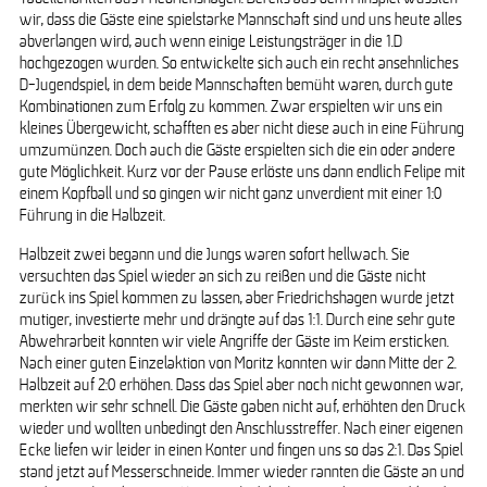
wir, dass die Gäste eine spielstarke Mannschaft sind und uns heute alles
abverlangen wird, auch wenn einige Leistungsträger in die 1.D
hochgezogen wurden. So entwickelte sich auch ein recht ansehnliches
D-Jugendspiel, in dem beide Mannschaften bemüht waren, durch gute
Kombinationen zum Erfolg zu kommen. Zwar erspielten wir uns ein
kleines Übergewicht, schafften es aber nicht diese auch in eine Führung
umzumünzen. Doch auch die Gäste erspielten sich die ein oder andere
gute Möglichkeit. Kurz vor der Pause erlöste uns dann endlich Felipe mit
einem Kopfball und so gingen wir nicht ganz unverdient mit einer 1:0
Führung in die Halbzeit.
Halbzeit zwei begann und die Jungs waren sofort hellwach. Sie
versuchten das Spiel wieder an sich zu reißen und die Gäste nicht
zurück ins Spiel kommen zu lassen, aber Friedrichshagen wurde jetzt
mutiger, investierte mehr und drängte auf das 1:1. Durch eine sehr gute
Abwehrarbeit konnten wir viele Angriffe der Gäste im Keim ersticken.
Nach einer guten Einzelaktion von Moritz konnten wir dann Mitte der 2.
Halbzeit auf 2:0 erhöhen. Dass das Spiel aber noch nicht gewonnen war,
merkten wir sehr schnell. Die Gäste gaben nicht auf, erhöhten den Druck
wieder und wollten unbedingt den Anschlusstreffer. Nach einer eigenen
Ecke liefen wir leider in einen Konter und fingen uns so das 2:1. Das Spiel
stand jetzt auf Messerschneide. Immer wieder rannten die Gäste an und