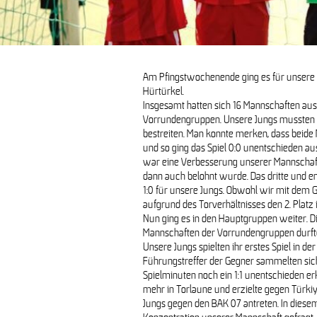
Am Pfingstwochenende ging es für unsere 
Hürtürkel.
Insgesamt hatten sich 16 Mannschaften aus
Vorrundengruppen. Unsere Jungs mussten in
bestreiten. Man konnte merken, dass beid
G-Junioren stel
und so ging das Spiel 0:0 unentschieden a
war eine Verbesserung unserer Mannschaft
dann auch belohnt wurde. Das dritte und e
Pfingsturnier des BSV Hürtür
1:0 für unsere Jungs. Obwohl wir mit dem 
aufgrund des Torverhältnisses den 2. Platz
Nun ging es in den Hauptgruppen weiter. Die
Mannschaften der Vorrundengruppen durft
Unsere Jungs spielten ihr erstes Spiel in 
Führungstreffer der Gegner sammelten sic
Spielminuten noch ein 1:1 unentschieden 
mehr in Torlaune und erzielte gegen Türkiy
Jungs gegen den BAK 07 antreten. In diese