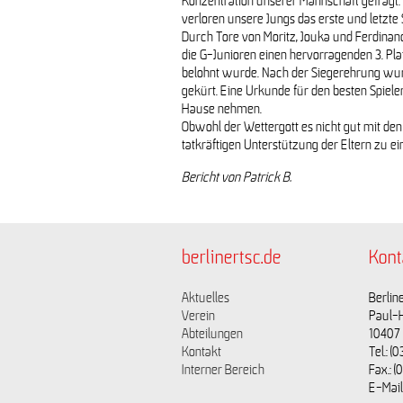
Konzentration unserer Mannschaft gefragt. 
verloren unsere Jungs das erste und letzte S
Durch Tore von Moritz, Jouka und Ferdinand
die G-Junioren einen hervorragenden 3. Pl
belohnt wurde. Nach der Siegerehrung wurd
gekürt. Eine Urkunde für den besten Spiele
Hause nehmen.
Obwohl der Wettergott es nicht gut mit de
tatkräftigen Unterstützung der Eltern zu e
Bericht von Patrick B.
berlinertsc.de
Kont
Aktuelles
Berline
Verein
Paul-
Abteilungen
10407 
Kontakt
Tel.: 
Interner Bereich
Fax.: 
E-Mail