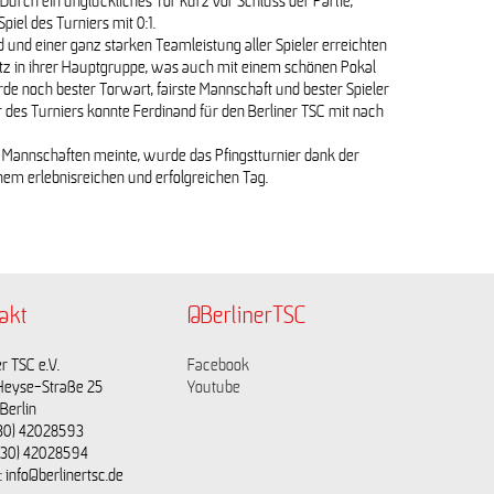
Durch ein unglückliches Tor kurz vor Schluss der Partie,
piel des Turniers mit 0:1.
 und einer ganz starken Teamleistung aller Spieler erreichten
atz in ihrer Hauptgruppe, was auch mit einem schönen Pokal
e noch bester Torwart, fairste Mannschaft und bester Spieler
r des Turniers konnte Ferdinand für den Berliner TSC mit nach
n Mannschaften meinte, wurde das Pfingstturnier dank der
inem erlebnisreichen und erfolgreichen Tag.
akt
@BerlinerTSC
r TSC e.V.
Facebook
Heyse-Straße 25
Youtube
Berlin
(030) 42028593
(030) 42028594
: info@berlinertsc.de