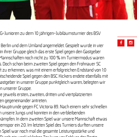
G-Junioren zu dem 10 jährigen-Jubiläumsturnier des BSV
 Berlin und dem Umland angemeldet. Gespielt wurde in vier
 ihrer Gruppe gleich das erste Spiel gegen den Gastgeber
e Mannschaften noch nicht zu 100 % im Turniermodus waren
len besten Spieler
us. Doch schon beim zweiten Spiel gegen den Frohnauer SC
 zu erkennen, was mit einem erfolgreichen Endstand von 1:0
ntscheidende Spiel gegen den BSC Kickers endete ebenfalls mit
kel
Gastgeber in unserer Gruppe punktgleich waren, belegten wir
 in unserer Gruppe.
 jeweils ersten, zweiten, dritten und viertplatzierten
en gegeneinander antreten.
der Hauptrunde gegen FC Victoria 89. Nach einem sehr schnellen
h unsere Jungs und konnten in den verbleibenden
erkämpfen. In dem zweiten Spiel war unsere Mannschaft etwas
emspor ein 2:0. Im letzten Spiel des Turniers durften unsere
m Spiel war noch mal die gesamte Leistungsstärke und