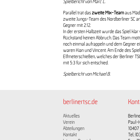
Spielbericht von Marc L.
Parallel trat das
zweite Mix-Team
aus Mäd
zweite Jungs-Team des Nordberliner SC an
Gegner mit 2:12.
In der ersten Halbzeit wurde das Spiel klar 
Rückstand keinen Abbruch. Das Team motivi
noch einmal aufrappeln und dem Gegner ein
waren Kian und Vincent. Am Ende des Spiels 
Elfmeterschießen, welches der Berliner TS
mit 5:3 für sich entschied.
Spielbericht von Michael B.
berlinertsc.de
Kont
Aktuelles
Berline
Verein
Paul-
Abteilungen
10407 
Kontakt
Tel.: 