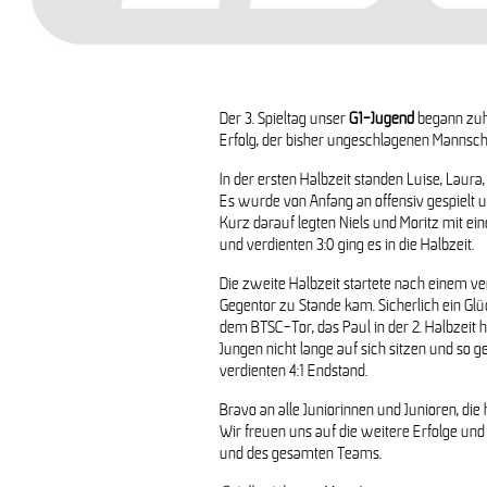
Der 3. Spieltag unser
G1-Jugend
begann zuha
G-Jugend samm
Erfolg, der bisher ungeschlagenen Mannscha
In der ersten Halbzeit standen Luise, Laura,
G-Jugend begrüßt Berolina St
Es wurde von Anfang an offensiv gespielt un
Kurz darauf legten Niels und Moritz mit ei
und verdienten 3:0 ging es in die Halbzeit.
Die zweite Halbzeit startete nach einem 
Gegentor zu Stande kam. Sicherlich ein Glü
dem BTSC-Tor, das Paul in der 2. Halbzeit 
Jungen nicht lange auf sich sitzen und so g
verdienten 4:1 Endstand.
Bravo an alle Juniorinnen und Junioren, d
Wir freuen uns auf die weitere Erfolge und
und des gesamten Teams.