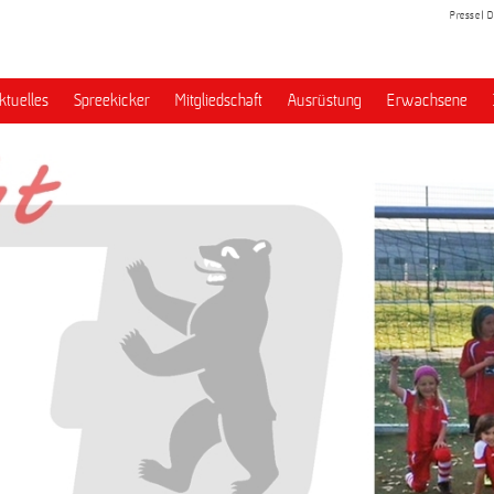
Presse
D
ktuelles
Spreekicker
Mitgliedschaft
Ausrüstung
Erwachsene