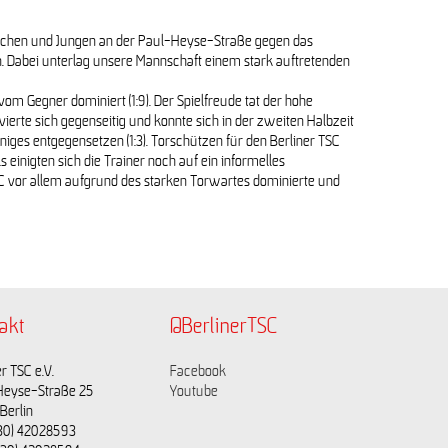
chen und Jungen an der Paul-Heyse-Straße gegen das
. Dabei unterlag unsere Mannschaft einem stark auftretenden
vom Gegner dominiert (1:9). Der Spielfreude tat der hohe
erte sich gegenseitig und konnte sich in der zweiten Halbzeit
iges entgegensetzen (1:3). Torschützen für den Berliner TSC
einigten sich die Trainer noch auf ein informelles
C vor allem aufgrund des starken Torwartes dominierte und
akt
@BerlinerTSC
r TSC e.V.
Facebook
Heyse-Straße 25
Youtube
Berlin
(030) 42028593