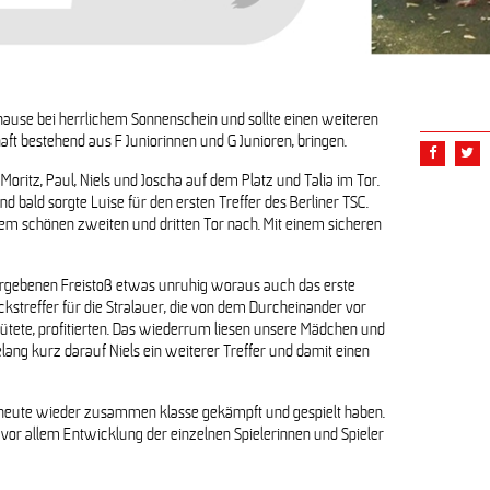
use bei herrlichem Sonnenschein und sollte einen weiteren
elt weiter Erfahrungen
ft bestehend aus F Juniorinnen und G Junioren, bringen.
 Moritz, Paul, Niels und Joscha auf dem Platz und Talia im Tor.
ralau und Nordberliner SC II
d bald sorgte Luise für den ersten Treffer des Berliner TSC.
nem schönen zweiten und dritten Tor nach. Mit einem sicheren
vergebenen Freistoß etwas unruhig woraus auch das erste
ckstreffer für die Stralauer, die von dem Durcheinander vor
hütete, profitierten. Das wiederrum liesen unsere Mädchen und
elang kurz darauf Niels ein weiterer Treffer und damit einen
ie heute wieder zusammen klasse gekämpft und gespielt haben.
 vor allem Entwicklung der einzelnen Spielerinnen und Spieler