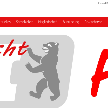
Presse
D
ktuelles
Spreekicker
Mitgliedschaft
Ausrüstung
Erwachsene