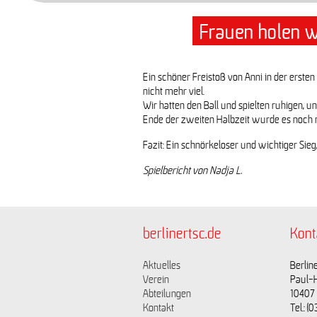
Frauen holen w
Fraugen gegen SV Adler | 1:0
Ein schöner Freistoß von Anni in der ersten
nicht mehr viel.
Wir hatten den Ball und spielten ruhigen, 
Ende der zweiten Halbzeit wurde es noch m
Fazit: Ein schnörkeloser und wichtiger Sieg,
Spielbericht von Nadja L.
berlinertsc.de
Kont
Aktuelles
Berline
Verein
Paul-
Abteilungen
10407 
Kontakt
Tel.: 