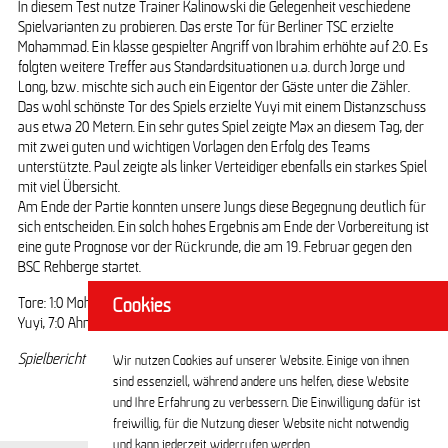
In diesem Test nutze Trainer Kalinowski die Gelegenheit veschiedene
Spielvarianten zu probieren. Das erste Tor für Berliner TSC erzielte
Mohammad. Ein klasse gespielter Angriff von Ibrahim erhöhte auf 2:0. Es
folgten weitere Treffer aus Standardsituationen u.a. durch Jorge und
Long, bzw. mischte sich auch ein Eigentor der Gäste unter die Zähler.
Das wohl schönste Tor des Spiels erzielte Yuyi mit einem Distanzschuss
aus etwa 20 Metern. Ein sehr gutes Spiel zeigte Max an diesem Tag, der
mit zwei guten und wichtigen Vorlagen den Erfolg des Teams
unterstützte. Paul zeigte als linker Verteidiger ebenfalls ein starkes Spiel
mit viel Übersicht.
Am Ende der Partie konnten unsere Jungs diese Begegnung deutlich für
sich entscheiden. Ein solch hohes Ergebnis am Ende der Vorbereitung ist
eine gute Prognose vor der Rückrunde, die am 19. Februar gegen den
BSC Rehberge startet.
Tore: 1:0 Mohammad, 2:0 Ibrahim , 3:0 Jorge, 4:0 Eigentor, 5:0 Ibrahim, 6:0
Cookies
Yuyi, 7:0 Ahmad, 8:1 Long
Spielbericht von Pawel K.
Wir nutzen Cookies auf unserer Website. Einige von ihnen
sind essenziell, während andere uns helfen, diese Website
und Ihre Erfahrung zu verbessern. Die Einwilligung dafür ist
freiwillig, für die Nutzung dieser Website nicht notwendig
und kann jederzeit widerrufen werden.