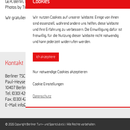
Cookies
GER, Berlin, 11.06.25, Deutsche Jahrgangsmeisterschaften im Schwimmen 2
Photos by Tino Henschel
Wir nutzen Cookies auf unserer Website. Einige von ihnen
Wir gratulieren allen Teilnehmern zu ihren Erfolgen!
sind essenziell, während andere uns helfen, diese Website
und Ihre Erfahrung zu verbessern. Die Einwilligung dafür ist
freiwillig, für die Nutzung dieser Website nicht notwendig
und kann jederzeit widerrufen werden.
Ich akzeptiere
Kontakt
@BerlinerTSC
Nur notwendige Cookies akzeptieren
Berliner TSC e.V.
Facebook
Paul-Heyse-Straße 25
Youtube
Cookie Einstellungen
10407 Berlin
Tel.: (030) 42028593
Datenschutz
Fax.: (030) 42028594
E-Mail: info@berlinertsc.de
© 2026 Copyright Berliner Turn- und Sportclub e.V. / Alle Rechte vorbehalten.