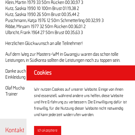
Klein, Martin 1979 33 50m Rücken 00:30,97 3
Kutz, Saskia 1990 10 100m Brust 01:19,38 2
Kutz, Saskia 1990 26 50m Brust 00:35,44 2
Puschmann, Katja 1976 12 50m Schmetterling 00:32,99 3
Ribbe, Miryam 1977 32 50m Rücken 00:36,01 2
Ulbricht, Frank 1964 27 50m Brust 00:35,63 3
Herzlichen Glückwunsch an alle Teilnehmer!
Auf dem Weg zur Masters-WM in Gwangju waren das schon tolle
Leistungen, in Südkorea sollten die Leistungen noch zu toppen sein.
Danke auch der Ingenieurgruppe Bauen, die uns wieder bei der Team-
Cookies
Einkleidung unterstützt hat.
Olaf Mucha
Wir nutzen Cookies auf unserer Website. Einige von ihnen
Trainer
sind essenziell, während andere uns helfen, diese Website
und Ihre Erfahrung zu verbessern. Die Einwilligung dafür ist
freiwillig, für die Nutzung dieser Website nicht notwendig
und kann jederzeit widerrufen werden.
Kontakt
@BerlinerTSC
Ich akzeptiere