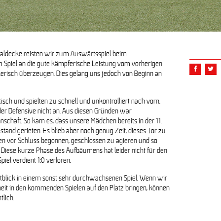
 Gast beim Friedrichshagener SC
naldecke reisten wir zum Auswärtsspiel beim
em Spiel an die gute kämpferische Leistung vom vorherigen
gen den Friedrichshagener SC
erisch überzeugen. Dies gelang uns jedoch von Beginn an
isch und spielten zu schnell und unkontrolliert nach vorn.
er Defensive nicht an. Aus diesen Gründen war
chaft. So kam es, dass unsere Mädchen bereits in der 11.
tand gerieten. Es blieb aber noch genug Zeit, dieses Tor zu
ten vor Schluss begonnen, geschlossen zu agieren und so
Diese kurze Phase des Aufbäumens hat leider nicht für den
piel verdient 1:0 verloren.
chtblick in einem sonst sehr durchwachsenen Spiel. Wenn wir
eit in den kommenden Spielen auf den Platz bringen, können
tlich.