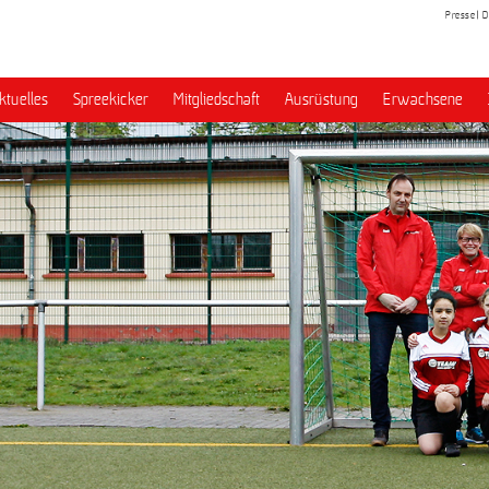
Presse
D
ktuelles
Spreekicker
Mitgliedschaft
Ausrüstung
Erwachsene