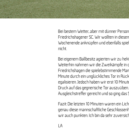
D1-Mädchen zu
Bei bestem Wetter, aber mit dünner Perso
Friedrichshagener SC. Wir wollten in dies
D1-Mädchen verlieren 1:0 ge
Wochenende anknüpfen und ebenfalls spiel
nicht.
Bei eigenem Ballbesitz agierten wir zu hekt
Weiterhin nahmen wir die Zweikämpfe in d
Friedrichshagen die spielebstimmende Manns
Minute durch ein unglückliches Tor in Rücks
egalisieren. Jedoch haben wir erst 10 Minu
Druck auf das gegnerische Tor auszuüben. 
Ausgleichstreffer gereicht und so ging das S
Fazit: Die letzten 10 Minuten waren ein Li
genau diese mannschaftliche Geschlossenh
wir auch punkten. Ich bin da sehr zuversich
LA