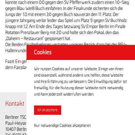
konnte nach einem 0:0 gegen den SV Pfefferwerk zudem einen 1:0-Sieg
gegen Blau Weiß Buch einfahren. In der Finalrunde sicherten sich die
Jungs der 1.D mit einem 3:0 gegen Buch souverän den 11. Platz. Der
jüngere Jahrgang verlor leider das Spiel um Platz 9 gegen SV Buchholz
knapp mit 1:2. Am Ende des Tages bezwang SV Empor Berlin im Finale
Rotation Prenzlauer Berg mit 2:0 und holte sich den Pokal, den das
„Daheim – Restaurant“ gesponsert hat.
Die Beiden Finalteilnehmer vertreten unseren Bezirk dann bei der BFV-
Hallenrunde.
Cookies
Fazit: Ein gelungenes und lehrreiches Turnier vor heimischer Kulisse, bei
dem Fairplay eine große Rolle spielte.
Wir nutzen Cookies auf unserer Website. Einige von ihnen
sind essenziell, während andere uns helfen, diese Website
und Ihre Erfahrung zu verbessern. Die Einwilligung dafür ist
freiwillig, für die Nutzung dieser Website nicht notwendig
und kann jederzeit widerrufen werden.
Kontakt
@BerlinerTSC
Ich akzeptiere
Berliner TSC e.V.
Facebook
Paul-Heyse-Straße 25
Youtube
Nur notwendige Cookies akzeptieren
10407 Berlin