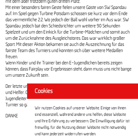
mit dem aber trotzdem guten dritten Platz.
Mit einer besonders fairen Geste fielen unsere Gäste von SW Spandau
auf. Im Spiel gegen Turbine Potsdam schossen sie kurz vor dem Ende
das vermeintliche 2:2. Wo jedoch der Ball wohl vorher im Aus war. SW
Spandau jedoch bat den Schiedsrichter um weitere 90 Sekunden
Spielzeit und um den Einkick für die Turbine-Mädchen und somit auch
um die Zurücknahme des Ausgleichstores. Das war wirklich großer
Sport. Mit dieser Aktion bekamen sie auch die Auszeichnung für das
fairste Team des Turniers und konnten sich über weitere Medaillen
freuen.
Wenn Kinder und ihr Trainer bei den E-Jugendlichen bereits zeigen
können, dass Fairplay vor Ergebnissen steht, dann muss uns nicht bange
um unsere Zukunft sein.
Der letzte und ganz besondere Dank geht natürlich an ALLE Helferinnen
Cookies
und Helfer. Ohne die zahlreichen Mamas und Papas und unserer
Jugendleiterin Sandra, die noch kurzfristig eingesprungen war, hätte das
Turnier so gar nicht laufen können.
Wir nutzen Cookies auf unserer Website. Einige von ihnen
sind essenziell, während andere uns helfen, diese Website
DANKE
und Ihre Erfahrung zu verbessern. Die Einwilligung dafür ist
freiwillig, für die Nutzung dieser Website nicht notwendig
und kann jederzeit widerrufen werden.