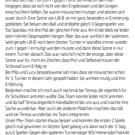
hingegen, dass sie sich nicht von den Ergebnissen und den Jungen
einschüchtern ließen. Sie waren inzwischen mutiger und setzten sich
super durch. Eine Szene von Lilli B. ist mir ganz besonders in Erinnerung
geblieben. Sie bekam den Ball und dribbelte gleich 3 Gegenspieler von
SW Spandau mit drei Mal der gleichen Finte aus. Am Ende blieb sie leider
beim Vierten Gegenspieler hängen. Aber das war wirklich der Wahnsinn.
Weil gerade Lilli B. noch beim letzten Turnier in Wandlitz immer wieder
zum 1 gegen 1 ermutigt werden musste und dann diese Szene in nur
einem Turnier danach. Das war natürlich nicht die einzige, aber diese
Szene war für mich ein Zeichen, dass Mut und Selbstvertrauen der
Schlüssel zum Erfolg ist.
Bei Mila und Lucy beispielsweise sah man, dass sie inzwischen schon
ihr 3. Turnier in diesem Jahr gespielt haben. Sie wirkten mutig und ihre
Erfahrung.
Bedanken möchte ich mich auch nochmal bei Teresa, die eigentlich für
ihr Schulteam antreten wollte. Das Team konnte leider nicht antreten
und da half Teresa (eigentlich Handballerin) bei uns aus und machte ihre
Sache wunderbar. Aber auch die anderen Mädchen machten das toll,
weil sie Teresa wunderbar ins Team integrierten.
Unser Mix-Team startet etwas besser und konnten die ersten 2 Spiele
gleich mal gewinnen. Im letzten Spiel gelang uns dann noch der 3. Sieg
aus 6 Spielen. Gegen den späteren Turniersieger BSV Heinersdorf konnte