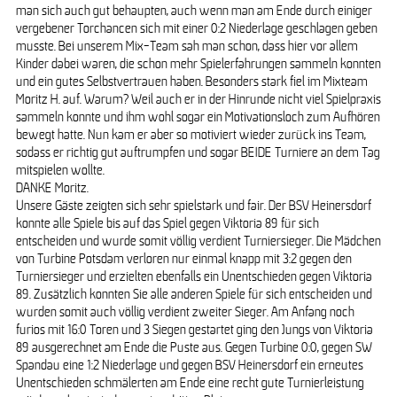
man sich auch gut behaupten, auch wenn man am Ende durch einiger
vergebener Torchancen sich mit einer 0:2 Niederlage geschlagen geben
musste. Bei unserem Mix-Team sah man schon, dass hier vor allem
Kinder dabei waren, die schon mehr Spielerfahrungen sammeln konnten
und ein gutes Selbstvertrauen haben. Besonders stark fiel im Mixteam
Moritz H. auf. Warum? Weil auch er in der Hinrunde nicht viel Spielpraxis
sammeln konnte und ihm wohl sogar ein Motivationsloch zum Aufhören
bewegt hatte. Nun kam er aber so motiviert wieder zurück ins Team,
sodass er richtig gut auftrumpfen und sogar BEIDE Turniere an dem Tag
mitspielen wollte.
DANKE Moritz.
Unsere Gäste zeigten sich sehr spielstark und fair. Der BSV Heinersdorf
konnte alle Spiele bis auf das Spiel gegen Viktoria 89 für sich
entscheiden und wurde somit völlig verdient Turniersieger. Die Mädchen
von Turbine Potsdam verloren nur einmal knapp mit 3:2 gegen den
Turniersieger und erzielten ebenfalls ein Unentschieden gegen Viktoria
89. Zusätzlich konnten Sie alle anderen Spiele für sich entscheiden und
wurden somit auch völlig verdient zweiter Sieger. Am Anfang noch
furios mit 16:0 Toren und 3 Siegen gestartet ging den Jungs von Viktoria
89 ausgerechnet am Ende die Puste aus. Gegen Turbine 0:0, gegen SW
Spandau eine 1:2 Niederlage und gegen BSV Heinersdorf ein erneutes
Unentschieden schmälerten am Ende eine recht gute Turnierleistung