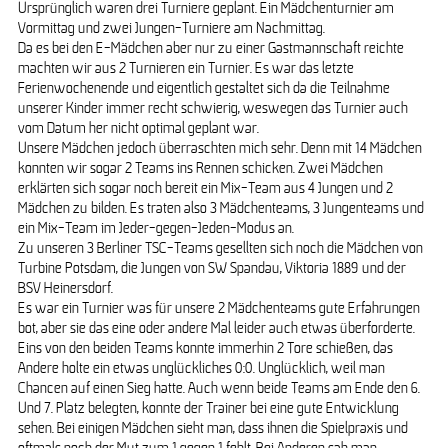
Ursprünglich waren drei Turniere geplant. Ein Mädchenturnier am
Vormittag und zwei Jungen-Turniere am Nachmittag.
Da es bei den E-Mädchen aber nur zu einer Gastmannschaft reichte
machten wir aus 2 Turnieren ein Turnier. Es war das letzte
Ferienwochenende und eigentlich gestaltet sich da die Teilnahme
unserer Kinder immer recht schwierig, weswegen das Turnier auch
vom Datum her nicht optimal geplant war.
Unsere Mädchen jedoch überraschten mich sehr. Denn mit 14 Mädchen
konnten wir sogar 2 Teams ins Rennen schicken. Zwei Mädchen
erklärten sich sogar noch bereit ein Mix-Team aus 4 Jungen und 2
Mädchen zu bilden. Es traten also 3 Mädchenteams, 3 Jungenteams und
ein Mix-Team im Jeder-gegen-Jeden-Modus an.
Zu unseren 3 Berliner TSC-Teams gesellten sich noch die Mädchen von
Turbine Potsdam, die Jungen von SW Spandau, Viktoria 1889 und der
BSV Heinersdorf.
Es war ein Turnier was für unsere 2 Mädchenteams gute Erfahrungen
bot, aber sie das eine oder andere Mal leider auch etwas überforderte.
Eins von den beiden Teams konnte immerhin 2 Tore schießen, das
Andere holte ein etwas unglückliches 0:0. Unglücklich, weil man
Chancen auf einen Sieg hatte. Auch wenn beide Teams am Ende den 6.
Und 7. Platz belegten, konnte der Trainer bei eine gute Entwicklung
sehen. Bei einigen Mädchen sieht man, dass ihnen die Spielpraxis und
oftmals noch der Mut zum 1 gegen 1 fehlt. Bei Anderen sah man