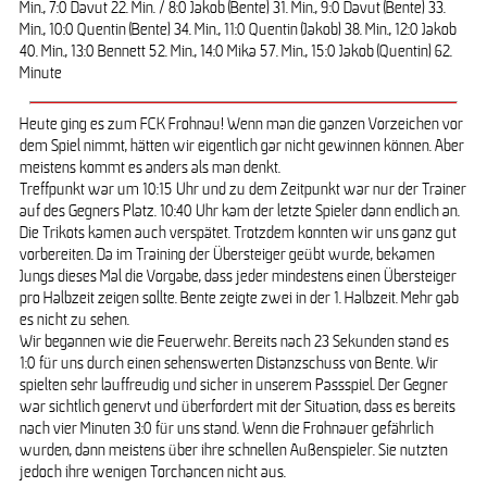
Min., 7:0 Davut 22. Min. / 8:0 Jakob (Bente) 31. Min., 9:0 Davut (Bente) 33.
Min., 10:0 Quentin (Bente) 34. Min., 11:0 Quentin (Jakob) 38. Min., 12:0 Jakob
40. Min., 13:0 Bennett 52. Min., 14:0 Mika 57. Min., 15:0 Jakob (Quentin) 62.
Minute
Heute ging es zum FCK Frohnau! Wenn man die ganzen Vorzeichen vor
dem Spiel nimmt, hätten wir eigentlich gar nicht gewinnen können. Aber
meistens kommt es anders als man denkt.
Treffpunkt war um 10:15 Uhr und zu dem Zeitpunkt war nur der Trainer
auf des Gegners Platz. 10:40 Uhr kam der letzte Spieler dann endlich an.
Die Trikots kamen auch verspätet. Trotzdem konnten wir uns ganz gut
vorbereiten. Da im Training der Übersteiger geübt wurde, bekamen
Jungs dieses Mal die Vorgabe, dass jeder mindestens einen Übersteiger
pro Halbzeit zeigen sollte. Bente zeigte zwei in der 1. Halbzeit. Mehr gab
es nicht zu sehen.
Wir begannen wie die Feuerwehr. Bereits nach 23 Sekunden stand es
1:0 für uns durch einen sehenswerten Distanzschuss von Bente. Wir
spielten sehr lauffreudig und sicher in unserem Passspiel. Der Gegner
war sichtlich genervt und überfordert mit der Situation, dass es bereits
nach vier Minuten 3:0 für uns stand. Wenn die Frohnauer gefährlich
wurden, dann meistens über ihre schnellen Außenspieler. Sie nutzten
jedoch ihre wenigen Torchancen nicht aus.