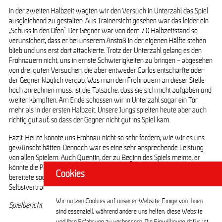
In der zweiten Halbzeit wagten wir den Versuch in Unterzahl das Spiel
ausgleichend zu gestalten. Aus Trainersicht gesehen war das leider ein
„Schuss in den Ofen“. Der Gegner war von dem 7:0 Halbzeitstand so
verunsichert, dass er bei unserem Anstoß in der eigenen Hälfte stehen
blieb und uns erst dort attackierte. Trotz der Unterzahl gelang es den
Frohnauern nicht, uns in ernste Schwierigkeiten zu bringen – abgesehen
von drei guten Versuchen, die aber entweder Carlos entschärfte oder
der Gegner kläglich vergab. Was man den Frohnauern an dieser Stelle
hoch anrechnen muss, ist die Tatsache, dass sie sich nicht aufgaben und
weiter kämpften. Am Ende schossen wir in Unterzahl sogar ein Tor
mehr als in der ersten Halbzeit. Unsere Jungs spielten heute aber auch
richtig gut auf, so dass der Gegner nicht gut ins Spiel kam.
Fazit: Heute konnte uns Frohnau nicht so sehr fordern, wie wir es uns
gewünscht hätten. Dennoch war es eine sehr ansprechende Leistung
von allen Spielern. Auch Quentin, der zu Beginn des Spiels meinte, er
könnte die Position des Stürmers nicht spielen, erzielte zwei Tore und
Cookies
bereitete sogar eines vor. Das zeigt wieder: mit ein bisschen Übung und
Selbstvertrauen gelingt nicht immer alles, aber viel.
Wir nutzen Cookies auf unserer Website. Einige von ihnen
Spielbericht Daniel G.
sind essenziell, während andere uns helfen, diese Website