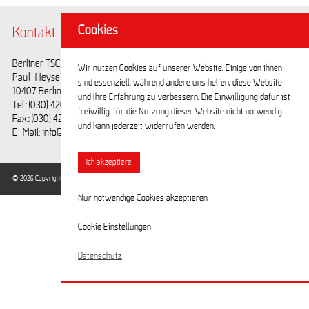
Cookies
Kontakt
@BerlinerTSC
Berliner TSC e.V.
Facebook
Wir nutzen Cookies auf unserer Website. Einige von ihnen
Paul-Heyse-Straße 25
Youtube
sind essenziell, während andere uns helfen, diese Website
10407 Berlin
und Ihre Erfahrung zu verbessern. Die Einwilligung dafür ist
Tel.: (030) 42028593
freiwillig, für die Nutzung dieser Website nicht notwendig
Fax.: (030) 42028594
und kann jederzeit widerrufen werden.
E-Mail: info@berlinertsc.de
Ich akzeptiere
© 2026 Copyright Berliner Turn- und Sportclub e.V. / Alle Rechte vorbehalten.
Nur notwendige Cookies akzeptieren
Cookie Einstellungen
Datenschutz