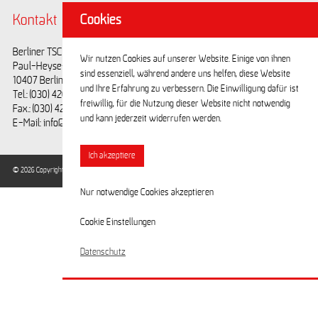
Cookies
Kontakt
@BerlinerTSC
Berliner TSC e.V.
Facebook
Wir nutzen Cookies auf unserer Website. Einige von ihnen
Paul-Heyse-Straße 25
Youtube
sind essenziell, während andere uns helfen, diese Website
10407 Berlin
und Ihre Erfahrung zu verbessern. Die Einwilligung dafür ist
Tel.: (030) 42028593
freiwillig, für die Nutzung dieser Website nicht notwendig
Fax.: (030) 42028594
und kann jederzeit widerrufen werden.
E-Mail: info@berlinertsc.de
Ich akzeptiere
© 2026 Copyright Berliner Turn- und Sportclub e.V. / Alle Rechte vorbehalten.
Nur notwendige Cookies akzeptieren
Cookie Einstellungen
Datenschutz