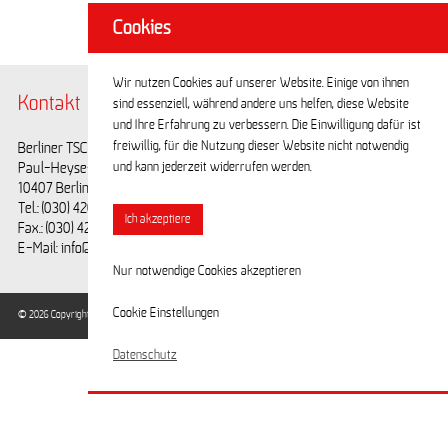
Cookies
Wir nutzen Cookies auf unserer Website. Einige von ihnen
Kontakt
@BerlinerTSC
sind essenziell, während andere uns helfen, diese Website
und Ihre Erfahrung zu verbessern. Die Einwilligung dafür ist
freiwillig, für die Nutzung dieser Website nicht notwendig
Berliner TSC e.V.
Facebook
und kann jederzeit widerrufen werden.
Paul-Heyse-Straße 25
Youtube
10407 Berlin
Tel.: (030) 42028593
Ich akzeptiere
Fax.: (030) 42028594
E-Mail: info@berlinertsc.de
Nur notwendige Cookies akzeptieren
Cookie Einstellungen
© 2026 Copyright Berliner Turn- und Sportclub e.V. / Alle Rechte vorbehalten.
Datenschutz