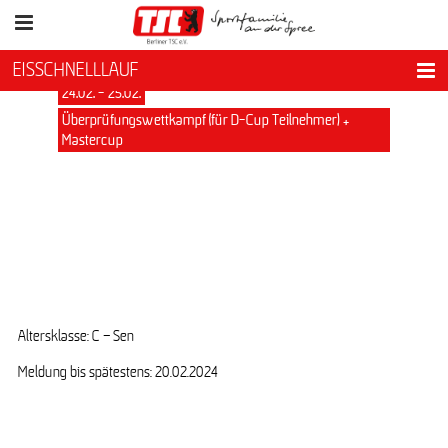
EISSCHNELLLAUF
24.02. - 25.02.
Überprüfungswettkampf (für D-Cup Teilnehmer) +
Mastercup
Altersklasse: C – Sen
Meldung bis spätestens: 20.02.2024