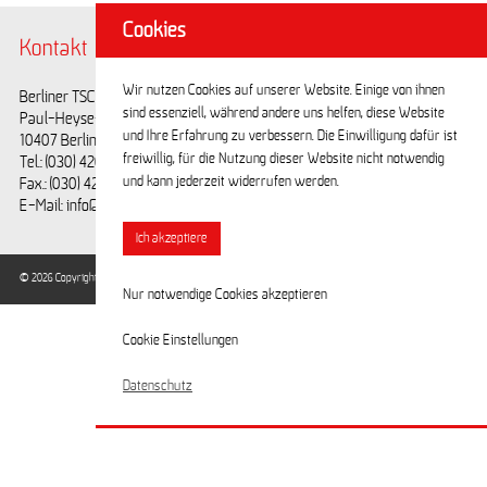
Cookies
Kontakt
@BerlinerTSC
Wir nutzen Cookies auf unserer Website. Einige von ihnen
Berliner TSC e.V.
Facebook
sind essenziell, während andere uns helfen, diese Website
Paul-Heyse-Straße 25
Youtube
und Ihre Erfahrung zu verbessern. Die Einwilligung dafür ist
10407 Berlin
freiwillig, für die Nutzung dieser Website nicht notwendig
Tel.: (030) 42028593
und kann jederzeit widerrufen werden.
Fax.: (030) 42028594
E-Mail: info@berlinertsc.de
Ich akzeptiere
© 2026 Copyright Berliner Turn- und Sportclub e.V. / Alle Rechte vorbehalten.
Nur notwendige Cookies akzeptieren
Cookie Einstellungen
Datenschutz