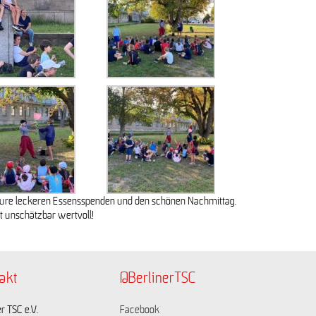
eure leckeren Essensspenden und den schönen Nachmittag.
t unschätzbar wertvoll!
akt
@BerlinerTSC
r TSC e.V.
Facebook