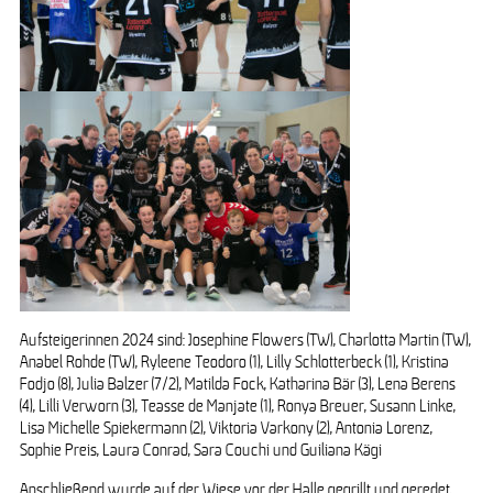
Aufsteigerinnen 2024 sind: Josephine Flowers (TW), Charlotta Martin (TW),
Anabel Rohde (TW), Ryleene Teodoro (1), Lilly Schlotterbeck (1), Kristina
Fodjo (8), Julia Balzer (7/2), Matilda Fock, Katharina Bär (3), Lena Berens
(4), Lilli Verworn (3), Teasse de Manjate (1), Ronya Breuer, Susann Linke,
Lisa Michelle Spiekermann (2), Viktoria Varkony (2), Antonia Lorenz,
Sophie Preis, Laura Conrad, Sara Couchi und Guiliana Kägi
Anschließend wurde auf der Wiese vor der Halle gegrillt und geredet,