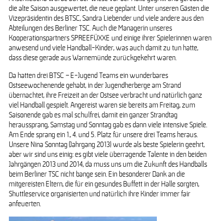
die alte Saison ausgewertet, die neue geplant. Unter unseren Gästen die
Vizepräsidentin des BTSC, Sandra Liebender und viele andere aus den
Abteilungen des Berliner TSC. Auch die Managerin unseres
Kooperationspartners SPREEFÜXXE und einige ihrer Spielerinnen waren
anwesend und viele Handball-Kinder, was auch damit zu tun hatte,
dass diese gerade aus Warnemünde zurückgekehrt waren.
Da hatten drei BTSC – E-Jugend Teams ein wunderbares
Ostseewochenende gehabt, in der Jugendherberge am Strand
übernachtet, ihre Freizeit an der Ostsee verbracht und natürlich ganz
viel Handball gespielt. Angereist waren sie bereits am Freitag, zum
Saisonende gab es mal schulfrei, damit ein ganzer Strandtag
heraussprang, Samstag und Sonntag gab es dann viele intensive Spiele.
Am Ende sprang ein 1., 4. und 5. Platz für unsere drei Teams heraus.
Unsere Nina Sonntag (Jahrgang 2013) wurde als beste Spielerin geehrt,
aber wir sind uns einig: es gibt viele überragende Talente in den beiden
Jahrgängen 2013 und 2014, da muss uns um die Zukunft des Handballs
beim Berliner TSC nicht bange sein. Ein besonderer Dank an die
mitgereisten Eltern, die für ein gesundes Buffett in der Halle sorgten,
Shuttleservice organisierten und natürlich ihre Kinder immer fair
anfeuerten.