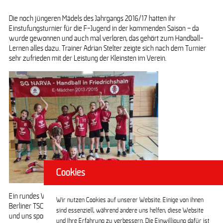
Die noch jüngeren Mädels des Jahrgangs 2016/17 hatten ihr
Einstufungsturnier für die F-Jugend in der kommenden Saison – da
wurde gewonnen und auch mal verloren, das gehört zum Handball-
Lernen alles dazu. Trainer Adrian Stelter zeigte sich nach dem Turnier
sehr zufrieden mit der Leistung der Kleinsten im Verein.
Cookies
Ein rundes Wochenende also für die gesamte Handball-Abteilung des
Wir nutzen Cookies auf unserer Website. Einige von ihnen
Berliner TSC. Ein großer Dank geht an alle, die an unserer Seite waren
sind essenziell, während andere uns helfen, diese Website
und uns sportlich unterstützt haben, aber auch Gesicht gezeigt haben in
und Ihre Erfahrung zu verbessern. Die Einwilligung dafür ist