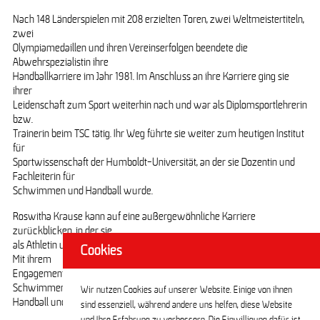
Nach 148 Länderspielen mit 208 erzielten Toren, zwei Weltmeistertiteln,
zwei
Olympiamedaillen und ihren Vereinserfolgen beendete die
Abwehrspezialistin ihre
Handballkarriere im Jahr 1981. Im Anschluss an ihre Karriere ging sie
ihrer
Leidenschaft zum Sport weiterhin nach und war als Diplomsportlehrerin
bzw.
Trainerin beim TSC tätig. Ihr Weg führte sie weiter zum heutigen Institut
für
Sportwissenschaft der Humboldt-Universität, an der sie Dozentin und
Fachleiterin für
Schwimmen und Handball wurde.
Roswitha Krause kann auf eine außergewöhnliche Karriere
zurückblicken, in der sie
als Athletin und Trainerin den deutschen Sport maßgeblich geprägt hat.
Cookies
Mit ihrem
Engagement und ihrer Disziplin erreichte sie einzigartige Erfolge im
Schwimmen und
Wir nutzen Cookies auf unserer Website. Einige von ihnen
Handball und inspiriert Generationen von Sportbegeisterten.
sind essenziell, während andere uns helfen, diese Website