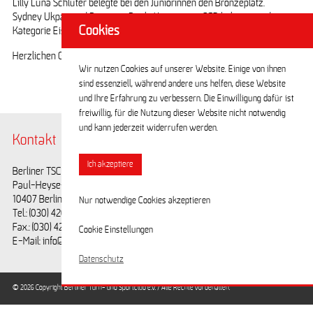
Lilly Luna Schlüter belegte bei den Juniorinnen den Bronzeplatz.
Sydney Ukpaa und Partnerin Paula Kappis vom SCB belegten in der
Cookies
Kategorie Eistanz intermidiate Novice den 4. Rang.
Herzlichen Glückwunsch an die Medaillengewinner und Platzierten!
Wir nutzen Cookies auf unserer Website. Einige von ihnen
sind essenziell, während andere uns helfen, diese Website
und Ihre Erfahrung zu verbessern. Die Einwilligung dafür ist
freiwillig, für die Nutzung dieser Website nicht notwendig
und kann jederzeit widerrufen werden.
Kontakt
@BerlinerTSC
Ich akzeptiere
Berliner TSC e.V.
Facebook
Paul-Heyse-Straße 25
Youtube
10407 Berlin
Nur notwendige Cookies akzeptieren
Tel.: (030) 42028593
Fax.: (030) 42028594
Cookie Einstellungen
E-Mail: info@berlinertsc.de
Datenschutz
© 2026 Copyright Berliner Turn- und Sportclub e.V. / Alle Rechte vorbehalten.