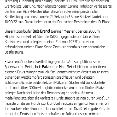
Jahrgang zugehörig. Ihm gelang über die 3000m-Strecke die sportlich
wertvollste Leistung. Nach überstandener Corona-Infektion verbesserte
der Berliner Vize-Meister über diese Strecke seine persönliche
Bestleistung um sensationelle 24 Sekunden! Seine Bestzeit lautet nun:
10:00,32 min. Damit belegt er in der Deutschen Bestenliste den 10. Platz.
Unser Kaderläufer
Bela Brandl
(Berliner Meister über die 2000m-
Hindernisstrecke) lief über die 1500m gegen die drei Jahre ältere
Konkurrenz und belegte mit einer Zeit von 4:25,91 min einen
erfreulichen siebten Platz. Seine Zeit war ebenfalls eine persönliche
Bestleistung.
Etwas enttäuschend verlief hingegen der Wettkampf für unsere
Speerwerfer. Beide,
Joris Balzer
und
Matti Seidel
, blieben hinter ihren
eigenen Erwartungen zurück. Sie konnten nicht im Ansatz an an ihren
bisherigen Wettkampfergebnissen anschließen und belegten
schlussendlich die beiden letzten Plätze im Starterfeld. Joris startete
auch noch über 300m-Langhürdentrecke, wo er den fünften Platz
belegte. Nach der Hälfte des Rennens lag er noch auf einem
Medaillenplatz, aber die vorletzte Hürde stoppte seinen guten „vipe“. Er
musste an dieser Hürde stark dribbeln, sodass einige Konkurrenten an
ihm vorbeiziehen konnten. Dennoch lief er mit 45,53s eine gute Zeit, die
er bei den Deutschen Meisterschaften im Juli verbessern möchte.