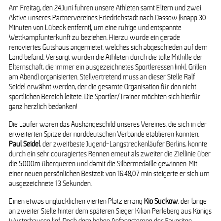
Am Freitag, den 24.Juni fuhren unsere Athleten samt Eltern und zwei
Aktive unseres Partnervereines Friedrichstadt nach Dassow (knapp 30
Minuten von Lübeck entfernt), um eine ruhige und entspannte
Wettkampfunterkunft zu beziehen. Hierzu wurde ein gerade
renoviertes Gutshaus angemietet, welches sich abgeschieden auf dem
Land befand. Versorgt wurden die Athleten durch die tolle Mithilfe der
Elternschaft, die immer ein ausgezeichnetes Sportleressen (inkl. Grillen
am Abend) organisierten. Stellvertretend muss an dieser Stelle Ralf
Seidel erwähnt werden, der die gesamte Organisation für den nicht
sportlichen Bereich leitete. Die Sportler/Trainer möchten sich hierfür
ganz herzlich bedanken!
Die Läufer waren das Aushängeschild unseres Vereines, die sich in der
erweiterten Spitze der norddeutschen Verbände etablieren konnten.
Paul Seidel
, der zweitbeste Jugend-Langstreckenläufer Berlins, konnte
durch ein sehr couragiertes Rennen erneut als zweiter die Ziellinie über
die 5000m überqueren und damit die Silbermedaille gewinnen. Mit
einer neuen persönlichen Bestzeit von 16:48,07 min steigerte er sich um
ausgezeichnete 13 Sekunden.
Einen etwas unglücklichen vierten Platz errang
Kio Suckow
, der lange
an zweiter Stelle hinter dem späteren Sieger Kilian Perleberg aus Königs