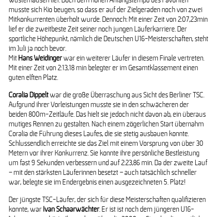
Wusterhausen lief. Doch dem hohen Anfangstempo des Favoriten
musste sich Kio beugen, so dass er auf der Zielgeraden noch von zwei
Mitkonkurrenten überholt wurde. Dennoch: Mit einer Zeit von 2:07,23min
lief er die zweitbeste Zeit seiner noch jungen Läuferkarriere. Der
sportliche Höhepunkt, nämlich die Deutschen U16-Meisterschaften, steht
im Juli ja noch bevor.
Mit
Hans Weidinger
war ein weiterer Läufer in diesem Finale vertreten.
Mit einer Zeit von 2:13,18 min belegter er im Gesamtklassement einen
guten elften Platz.
Coralia Dippelt
war die große Überraschung aus Sicht des Berliner TSC.
Aufgrund ihrer Vorleistungen musste sie in den schwächeren der
beiden 800m-Zeitläufe. Das hielt sie jedoch nicht davon ab, ein überaus
mutiges Rennen zu gestalten. Nach einem zögerlichen Start übernahm
Coralia die Führung dieses Laufes, die sie stetig ausbauen konnte.
Schlussendlich erreichte sie das Ziel mit einem Vorsprung von über 30
Metern vor ihrer Konkurrenz. Sie konnte ihre persönliche Bestleistung
um fast 9 Sekunden verbessern und auf 2:23,86 min. Da der zweite Lauf
– mit den stärksten Läuferinnen besetzt – auch tatsächlich schneller
war, belegte sie im Endergebnis einen ausgezeichneten 5. Platz!
Der jüngste TSC-Läufer, der sich für diese Meisterschaften qualifizieren
konnte, war
Ivan Schaarwächter
. Er ist ist noch dem jüngeren U16-