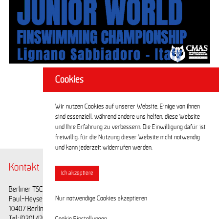
Cookies
Wir nutzen Cookies auf unserer Website. Einige von ihnen
sind essenziell, während andere uns helfen, diese Website
und Ihre Erfahrung zu verbessern. Die Einwilligung dafür ist
freiwillig, für die Nutzung dieser Website nicht notwendig
und kann jederzeit widerrufen werden.
Kontakt
@BerlinerTSC
Ich akzeptiere
Berliner TSC e.V.
Facebook
Paul-Heyse-Straße 25
Youtube
Nur notwendige Cookies akzeptieren
10407 Berlin
Tel.: (030) 42028593