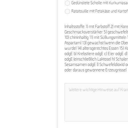
Gedünstete Scholle mit Kurkumasauc
Ratatouille mit Fetakäse und Kartoffe
Inhaltsstoffe: 1) mit Farbstoff 2) mit Ko
Geschmacksverstärker 5) geschwefelt 6)
10) chininhaltig 11) mit Süßungsmitteln 
Aspartam) 13) gewachst (wenn die Ober
wurde) 14) altersgerechtes Essen 15) Kos
odgE b) Krebstiere odgE c) Eier odgE d)
odgE (einschließlich Laktose) h) Schalen
Sesamsamen odgE l) Schwefeldioxid ode
oder daraus gewonnene Erzeugnisse)