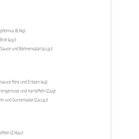
fel­mus (8,14,g)
rot (a,g,i)
auce und Bohnensalat (a,c,g,i)
sauce Reis und Erbsen (a,g)
engemüse und Kartoffeln (2,a,g)
n und Gurkensalat (2,a,c,g,i)
feln (2,14,a,c)