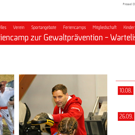
Presse
D
lles
Verein
Sportangebote
Feriencamps
Mitgliedschaft
Kinder
iencamp zur Gewaltprävention - Warteli
10.08.
26.09.