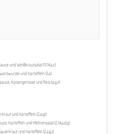
uce und Weißkrautsalat (11,14,a,c)
warzwurzel und Kartoffeln (2,a)
auce, Kaisergemüse und Reis (a,g,ii)
raut und Kartoffeln (2,a,gi)
ce, Kartoffeln und Möhrensalat (2,14,a,d,g)
uerkraut und Kartoffeln (2,a,g,i)