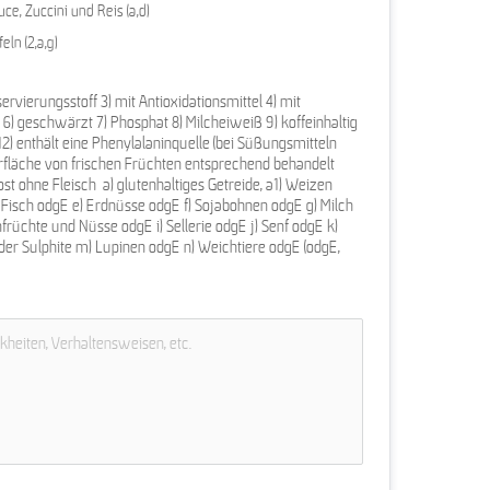
e, Zuccini und Reis (a,d)
ln (2,a,g)
nservierungsstoff 3) mit Antioxidationsmittel 4) mit 
 geschwärzt 7) Phosphat 8) Milcheiweiß 9) koffeinhaltig 
12) enthält eine Phenylalaninquelle (bei Süßungsmitteln 
fläche von frischen Früchten entsprechend behandelt 
t ohne Fleisch  a) glutenhaltiges Getreide, a1) Weizen 
 Fisch odgE e) Erdnüsse odgE f) Sojabohnen odgE g) Milch 
früchte und Nüsse odgE i) Sellerie odgE j) Senf odgE k) 
r Sulphite m) Lupinen odgE n) Weichtiere odgE (odgE, 