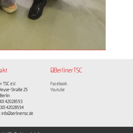
akt
@BerlinerTSC
r TSC e.V.
Facebook
Heyse-Straße 25
Youtube
Berlin
(030) 42028593
(030) 42028594
: info@berlinertsc.de