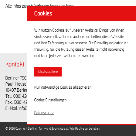
Alle Infos zum Wettkamp findet ihr
hier
:
Cookies
Wir nutzen Cookies auf unserer Website. Einige von ihnen
sind essenziell, während andere uns helfen, diese Website
und Ihre Erfahrung zu verbessern. Die Einwilligung dafür ist
freiwillig, für die Nutzung dieser Website nicht notwendig
und kann jederzeit widerrufen werden.
Kontakt
@BerlinerTSC
Ich akzeptiere
Berliner TSC e.V.
Facebook
Paul-Heyse-Straße 25
Youtube
Nur notwendige Cookies akzeptieren
10407 Berlin
Tel.: (030) 42028593
Cookie Einstellungen
Fax.: (030) 42028594
E-Mail: info@berlinertsc.de
Datenschutz
© 2026 Copyright Berliner Turn- und Sportclub e.V. / Alle Rechte vorbehalten.