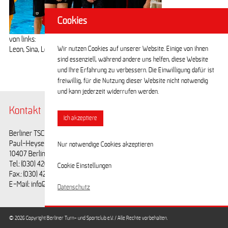
Cookies
von links:
Wir nutzen Cookies auf unserer Website. Einige von ihnen
Leon, Sina, Lotti, Carolina, Florian, Luis
sind essenziell, während andere uns helfen, diese Website
und Ihre Erfahrung zu verbessern. Die Einwilligung dafür ist
freiwillig, für die Nutzung dieser Website nicht notwendig
und kann jederzeit widerrufen werden.
Kontakt
@BerlinerTSC
Ich akzeptiere
Berliner TSC e.V.
Facebook
Paul-Heyse-Straße 25
Youtube
Nur notwendige Cookies akzeptieren
10407 Berlin
Tel.: (030) 42028593
Cookie Einstellungen
Fax.: (030) 42028594
E-Mail: info@berlinertsc.de
Datenschutz
© 2026 Copyright Berliner Turn- und Sportclub e.V. / Alle Rechte vorbehalten.