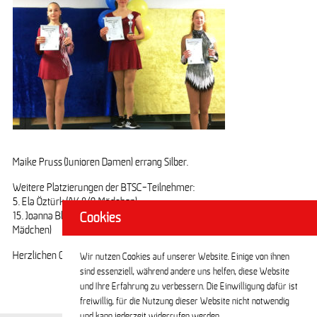
Maike Pruss (Junioren Damen) errang Silber.
Weitere Platzierungen der BTSC-Teilnehmer:
5. Ela Öztürk (AK 8/9 Mädchen)
15. Joanna Block, 16. Emilia von Gruben, 17. Smilla Erlebach (alle NW A
Cookies
Mädchen)
Herzlichen Glückwunsch allen Medaillengewinnern und Platzierten!
Wir nutzen Cookies auf unserer Website. Einige von ihnen
sind essenziell, während andere uns helfen, diese Website
und Ihre Erfahrung zu verbessern. Die Einwilligung dafür ist
freiwillig, für die Nutzung dieser Website nicht notwendig
und kann jederzeit widerrufen werden.