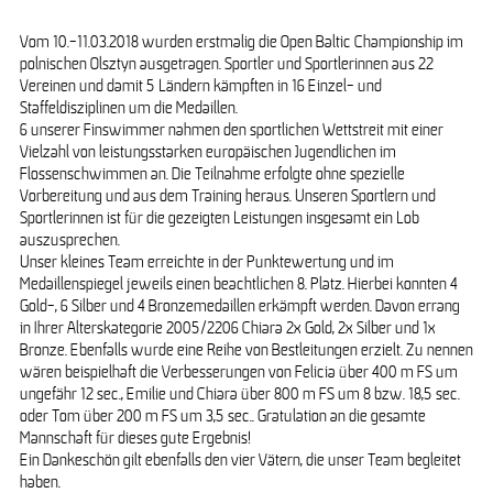
Vom 10.-11.03.2018 wurden erstmalig die Open Baltic Championship im
polnischen Olsztyn ausgetragen. Sportler und Sportlerinnen aus 22
Vereinen und damit 5 Ländern kämpften in 16 Einzel- und
Open Baltic Championship 2018
Staffeldisziplinen um die Medaillen.
6 unserer Finswimmer nahmen den sportlichen Wettstreit mit einer
Vielzahl von leistungsstarken europäischen Jugendlichen im
Flossenschwimmen an. Die Teilnahme erfolgte ohne spezielle
Vorbereitung und aus dem Training heraus. Unseren Sportlern und
Sportlerinnen ist für die gezeigten Leistungen insgesamt ein Lob
auszusprechen.
Unser kleines Team erreichte in der Punktewertung und im
Medaillenspiegel jeweils einen beachtlichen 8. Platz. Hierbei konnten 4
Gold-, 6 Silber und 4 Bronzemedaillen erkämpft werden. Davon errang
in Ihrer Alterskategorie 2005/2206 Chiara 2x Gold, 2x Silber und 1x
Bronze. Ebenfalls wurde eine Reihe von Bestleitungen erzielt. Zu nennen
wären beispielhaft die Verbesserungen von Felicia über 400 m FS um
ungefähr 12 sec., Emilie und Chiara über 800 m FS um 8 bzw. 18,5 sec.
oder Tom über 200 m FS um 3,5 sec.. Gratulation an die gesamte
Mannschaft für dieses gute Ergebnis!
Ein Dankeschön gilt ebenfalls den vier Vätern, die unser Team begleitet
haben.