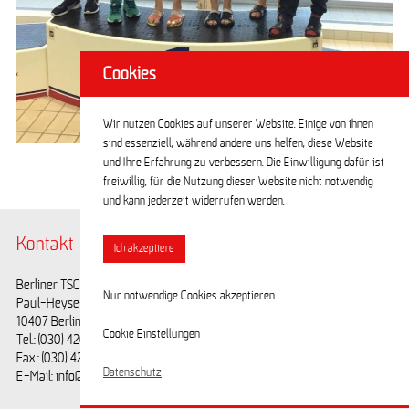
Cookies
Wir nutzen Cookies auf unserer Website. Einige von ihnen
sind essenziell, während andere uns helfen, diese Website
und Ihre Erfahrung zu verbessern. Die Einwilligung dafür ist
freiwillig, für die Nutzung dieser Website nicht notwendig
und kann jederzeit widerrufen werden.
Kontakt
@BerlinerTSC
Ich akzeptiere
Berliner TSC e.V.
Facebook
Nur notwendige Cookies akzeptieren
Paul-Heyse-Straße 25
Youtube
10407 Berlin
Cookie Einstellungen
Tel.: (030) 42028593
Fax.: (030) 42028594
Datenschutz
E-Mail: info@berlinertsc.de