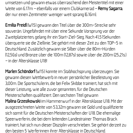
umsetzen und gewann etwas überraschend den Meistertitel mit einer
Weite von 6.17m – ebenfalls vor einem Clubkamerad –
Remy Sagarra
,
der nur einen Zentimeter weniger weit sprang (6.16m).
Emilia Preidl
(W15) gewann den Titel über die 300m-Strecke sehr
souverän. Ungefährdet mit über eine Sekunde Vorsprung vor der
Zweitplatzierten, gelang ihr ein Start-Ziel-Sieg. Nach 41,51Sekunden
überquerte sie die Ziellinie. Sie gehört mit dieser Zeit zu den TOP-5 in
Deutschland. Zusätzlich gewann sie Silber über die 80m-Hürden
(12,56s) und Bronze über die 100m (12,87s) sowie über die 200m (25,21s.)
– in der Altersklasse U18!
Marlen Schöndorf
(W15) konnte im Stabhochsprung überzeugen. Sie
gewann diesen Wettbewerb in neuer persönlicher Bestleistung von
3,00m. Die Sportschülerin, die bei Felix Skibbe trainiert, hat sich mit
dieser Leistung, wie alle zuvor genannten, für die Deutschen
Meisterschaften qualifiziert. Den sechsten Titel gewann
Malina
Grzesikowski
im Hammerwurf in der Altersklasse U18. Mit der
ausgezeichneten Weite von 53,32m gewann sie Gold und qualifizierte
sich somit für die Deutschen Meisterschaften der U18. Die ehemalige
Speerwerferin, die bei dem leitenden Landestrainer Thomas Brack
trainiert, hat sich nun dieser Disziplin verschrieben. Sie gehört derzeit zu
den besten 5 Werferinnen ihrer Altersklasse in Deutschland.