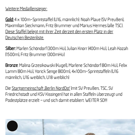
Weitere Medaillensieger:
Gold:
4 x 100m-Sprintstaffel (U16, männlich): Noah Plaue (SV Preußen),
Maximilian Sieckmann, Fritz Brummer und Marius Hermes (alle TSC).
Diese Staffel belegt mit ihrer Zeit derzeit den ersten Platz in der
Deutschen Bestenliste.
Silber:
Marlen Schöndorf (300m Hü), Julian Knorr (400m Hü), Leah Kozah
(1500m), Fritz Brummer (300mHü)
Bronze
: Malina Grzesikowski (Kugel), Marlene Schöndorf (80m Hü), Felix
Lamm (80m Hü), Yorick Senge (800m), 4x100m-Sprintstaffeln (U16
männlich, U16 weiblich, U18 weiblich)
Die
Startgemeinschaft ‚Berlin NordOst‘
(mit SV Preußen, TSC, SV
Friedrichstadt und KSV Kissingen) hat in allen Staffeln überzeugt und
Podestplätze erzielt – und sich damit etabliert. WEITER SO!!!
Long
Description