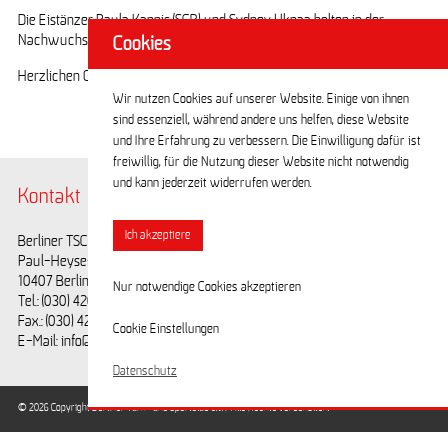
Die Eistänzer Paula Kappis (SCB) und Sydney Ukpaa holten in der
Nachwuchskategorie Bronze.
Cookies
Herzlichen Glückwunsch an unsere Medaillengewinner!
Wir nutzen Cookies auf unserer Website. Einige von ihnen
sind essenziell, während andere uns helfen, diese Website
und Ihre Erfahrung zu verbessern. Die Einwilligung dafür ist
freiwillig, für die Nutzung dieser Website nicht notwendig
und kann jederzeit widerrufen werden.
Kontakt
@BerlinerTSC
Ich akzeptiere
Berliner TSC e.V.
Facebook
Paul-Heyse-Straße 25
Youtube
10407 Berlin
Nur notwendige Cookies akzeptieren
Tel.: (030) 42028593
Fax.: (030) 42028594
Cookie Einstellungen
E-Mail: info@berlinertsc.de
Datenschutz
© 2026 Copyright Berliner Turn- und Sportclub e.V. / Alle Rechte vorbehalten.