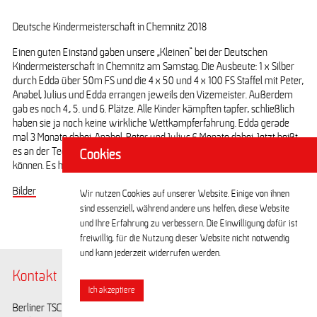
Deutsche Kindermeisterschaft in Chemnitz 2018
Einen guten Einstand gaben unsere „Kleinen“ bei der Deutschen
Deutsche Kindermeisterschaft im Finswimming 2018
Kindermeisterschaft in Chemnitz am Samstag. Die Ausbeute: 1 x Silber
durch Edda über 50m FS und die 4 x 50 und 4 x 100 FS Staffel mit Peter,
Anabel, Julius und Edda errangen jeweils den Vizemeister. Außerdem
gab es noch 4., 5. und 6. Plätze. Alle Kinder kämpften tapfer, schließlich
haben sie ja noch keine wirkliche Wettkampferfahrung. Edda gerade
mal 3 Monate dabei, Anabel, Peter und Julius 6 Monate dabei. Jetzt heißt
es an der Technik zu feilen, um im nächsten Jahr wieder angreifen zu
Cookies
können. Es hat Spaß gemacht.
Bilder
Wir nutzen Cookies auf unserer Website. Einige von ihnen
sind essenziell, während andere uns helfen, diese Website
und Ihre Erfahrung zu verbessern. Die Einwilligung dafür ist
freiwillig, für die Nutzung dieser Website nicht notwendig
und kann jederzeit widerrufen werden.
Kontakt
@BerlinerTSC
Ich akzeptiere
Berliner TSC e.V.
Facebook