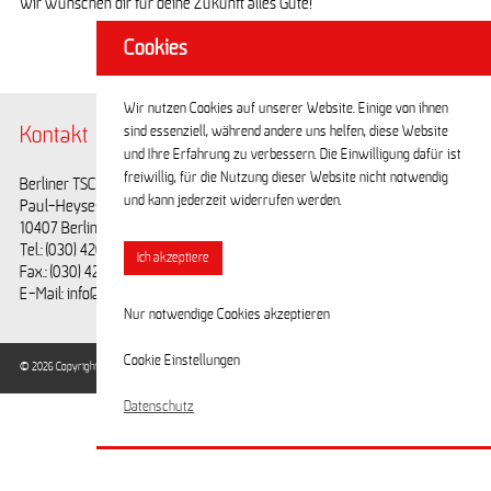
Wir wünschen dir für deine Zukunft alles Gute!
Cookies
Wir nutzen Cookies auf unserer Website. Einige von ihnen
sind essenziell, während andere uns helfen, diese Website
Kontakt
@BerlinerTSC
und Ihre Erfahrung zu verbessern. Die Einwilligung dafür ist
freiwillig, für die Nutzung dieser Website nicht notwendig
Berliner TSC e.V.
Facebook
und kann jederzeit widerrufen werden.
Paul-Heyse-Straße 25
Youtube
10407 Berlin
Tel.: (030) 42028593
Ich akzeptiere
Fax.: (030) 42028594
E-Mail: info@berlinertsc.de
Nur notwendige Cookies akzeptieren
Cookie Einstellungen
© 2026 Copyright Berliner Turn- und Sportclub e.V. / Alle Rechte vorbehalten.
Datenschutz