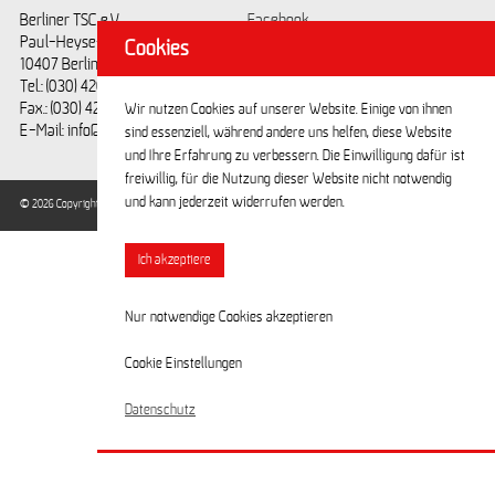
Berliner TSC e.V.
Facebook
Paul-Heyse-Straße 25
Youtube
Cookies
10407 Berlin
Tel.: (030) 42028593
Fax.: (030) 42028594
Wir nutzen Cookies auf unserer Website. Einige von ihnen
E-Mail: info@berlinertsc.de
sind essenziell, während andere uns helfen, diese Website
und Ihre Erfahrung zu verbessern. Die Einwilligung dafür ist
freiwillig, für die Nutzung dieser Website nicht notwendig
und kann jederzeit widerrufen werden.
© 2026 Copyright Berliner Turn- und Sportclub e.V. / Alle Rechte vorbehalten.
Ich akzeptiere
Nur notwendige Cookies akzeptieren
Cookie Einstellungen
Datenschutz