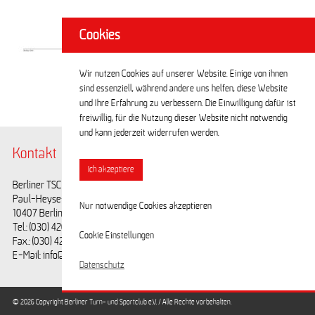
Cookies
Wir nutzen Cookies auf unserer Website. Einige von ihnen
sind essenziell, während andere uns helfen, diese Website
und Ihre Erfahrung zu verbessern. Die Einwilligung dafür ist
freiwillig, für die Nutzung dieser Website nicht notwendig
und kann jederzeit widerrufen werden.
Kontakt
@BerlinerTSC
Ich akzeptiere
Berliner TSC e.V.
Facebook
Paul-Heyse-Straße 25
Youtube
Nur notwendige Cookies akzeptieren
10407 Berlin
Tel.: (030) 42028593
Cookie Einstellungen
Fax.: (030) 42028594
E-Mail: info@berlinertsc.de
Datenschutz
© 2026 Copyright Berliner Turn- und Sportclub e.V. / Alle Rechte vorbehalten.