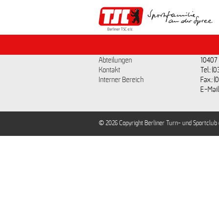
berlinertsc.de
Kont
Aktuelles
Berline
Verein
Paul-
Abteilungen
10407 
Kontakt
Tel.: 
Interner Bereich
Fax.: 
E-Mail
© 2026 Copyright Berliner Turn- und Sportclub e