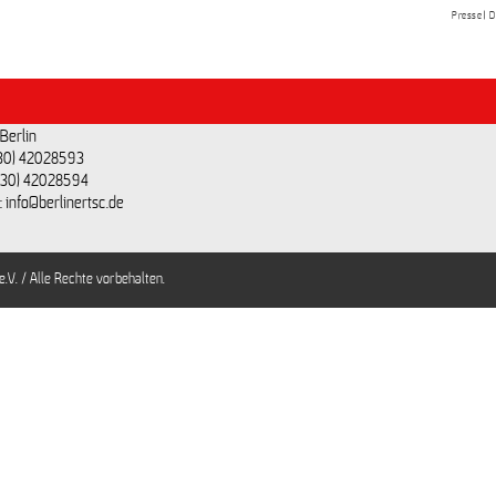
Presse
D
akt
@BerlinerTSC
r TSC e.V.
Facebook
Heyse-Straße 25
Youtube
Berlin
(030) 42028593
(030) 42028594
: info@berlinertsc.de
.V. / Alle Rechte vorbehalten.