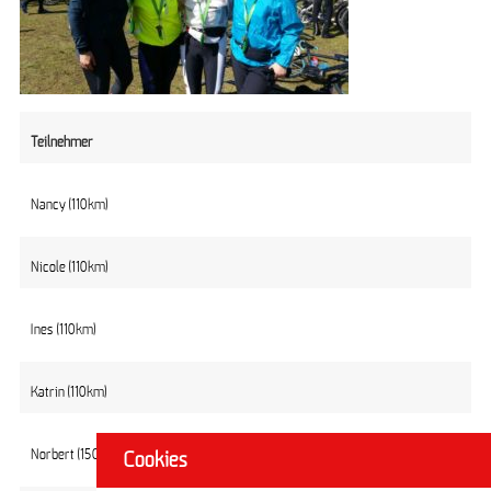
Teilnehmer
Nancy (110km)
Nicole (110km)
Ines (110km)
Katrin (110km)
Norbert (150km Rad plus HM)
Cookies