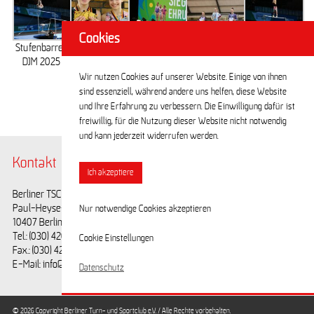
Cookies
Stufenbarren
Medaillen-
SIegerehrung
Siegerehrung
Stufenbarren
DJM 2025
gewinnerinnen
DJM 2025
DJM 2025
DJM 2025
Berliner TSC
Wir nutzen Cookies auf unserer Website. Einige von ihnen
DJM 2025
sind essenziell, während andere uns helfen, diese Website
und Ihre Erfahrung zu verbessern. Die Einwilligung dafür ist
freiwillig, für die Nutzung dieser Website nicht notwendig
und kann jederzeit widerrufen werden.
Kontakt
@BerlinerTSC
Ich akzeptiere
Berliner TSC e.V.
Facebook
Paul-Heyse-Straße 25
Youtube
Nur notwendige Cookies akzeptieren
10407 Berlin
Tel.: (030) 42028593
Cookie Einstellungen
Fax.: (030) 42028594
E-Mail: info@berlinertsc.de
Datenschutz
© 2026 Copyright Berliner Turn- und Sportclub e.V. / Alle Rechte vorbehalten.